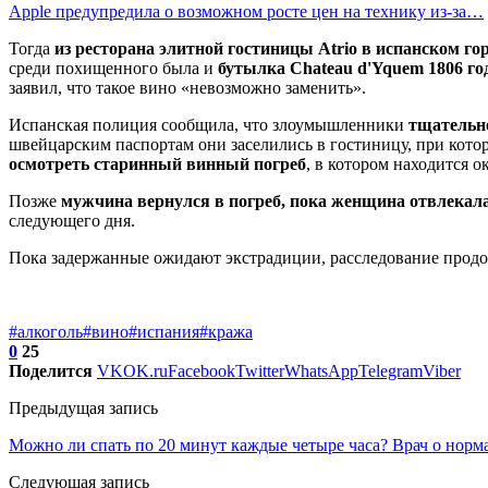
Apple предупредила о возможном росте цен на технику из-за…
Тогда
из ресторана элитной гостиницы Atrio в испанском го
среди похищенного была и
бутылка Chateau d'Yquem 1806 год
заявил, что такое вино «невозможно заменить».
Испанская полиция сообщила, что злоумышленники
тщательн
швейцарским паспортам они заселились в гостиницу, при котор
осмотреть старинный винный погреб
, в котором находится о
Позже
мужчина вернулся в погреб, пока женщина отвлекала
следующего дня.
Пока задержанные ожидают экстрадиции, расследование прод
#алкоголь
#вино
#испания
#кража
0
25
Поделится
VK
OK.ru
Facebook
Twitter
WhatsApp
Telegram
Viber
Предыдущая запись
Можно ли спать по 20 минут каждые четыре часа? Врач о норма
Следующая запись