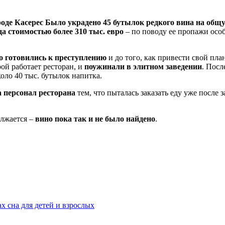
роде Касерес Было украдено 45 бутылок редкого вина на общу
а стоимостью более 310 тыс. евро
– по поводу ее пропажи осо
о готовились к преступлению
и до того, как привести свой пла
ой работает ресторан, и
поужинали в элитном заведении
. Посл
коло 40 тыс. бутылок напитка.
 персонал ресторана
тем, что пыталась заказать еду уже после
олжается –
вино пока так и не было найдено
.
х сна для детей и взрослых