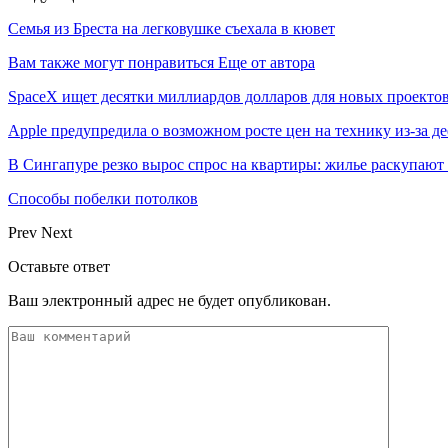
Семья из Бреста на легковушке съехала в кювет
Вам также могут понравиться
Еще от автора
SpaceX ищет десятки миллиардов долларов для новых проекто
Apple предупредила о возможном росте цен на технику из-за д
В Сингапуре резко вырос спрос на квартиры: жилье раскупают
Способы побелки потолков
Prev
Next
Оставьте ответ
Ваш электронный адрес не будет опубликован.