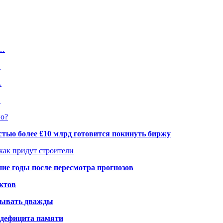
а…
…
…
…
но?
тью более £10 млрд готовится покинуть биржу
 как придут строители
ие годы после пересмотра прогнозов
ктов
елывать дважды
а дефицита памяти