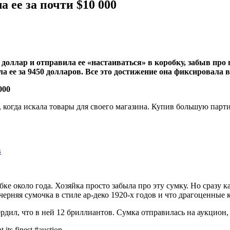
а ее за почти $10 000
доллар и отправила ее «настаиваться» в коробку, забыв про
ла ее за 9450 долларов. Все это достижение она фиксировала в
а, когда искала товары для своего магазина. Купив большую пар
в
ке около года. Хозяйка просто забыла про эту сумку. Но сразу 
ечерняя сумочка в стиле ар-деко 1920-х годов и что драгоценны
дил, что в ней 12 бриллиантов. Сумка отправилась на аукцион, 
its finest #auction