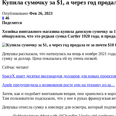
Купила сумочку за $1, а через год продал
Опубликовано
Фев 26, 2023
0
46
Поделится
Хозяйка винтажного магазина купила дамскую сумочку за 1 
обнаружила, что это редкая сумка Cartier 1920 года, и прода
Девушка рассказала, что наткнулась на вещь в ноябре 2021 год
сумку за доллар. Цена показалась ей ну очень низкой.
Сейчас читают
SpaceX ищет десятки миллиардов долларов для новых проекто
Apple предупредила о возможном росте цен на технику из-за…
Затем, как и подобает винтажным вещам, они хранились в короб
Там пользователи подсказали, что у нее в руках французская в
Девушка отнесла сумку к ювелиру для осмотра, который подтвер
@chlorisvintage #duet with @Chandler ? lucky girl syndrome at 