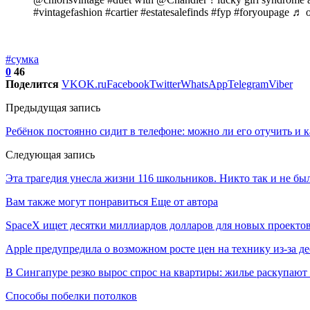
#vintagefashion #cartier #estatesalefinds #fyp #foryoupage ♬ 
#сумка
0
46
Поделится
VK
OK.ru
Facebook
Twitter
WhatsApp
Telegram
Viber
Предыдущая запись
Ребёнок постоянно сидит в телефоне: можно ли его отучить и к
Следующая запись
Эта трагедия унесла жизни 116 школьников. Никто так и не бы
Вам также могут понравиться
Еще от автора
SpaceX ищет десятки миллиардов долларов для новых проекто
Apple предупредила о возможном росте цен на технику из-за д
В Сингапуре резко вырос спрос на квартиры: жилье раскупают
Способы побелки потолков