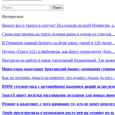
Интересное:
Бросил все и укатил в отпуск? Пса искали по всей Норвегии, 
Снова выставлена на торги ледовая арена в одном из городов
В Германии пьяный белорус на фуре нанес ущерб в 120 тысяч
Группа «Город 312» и фейерверк: как Брест отпразднует День
Выгорела на работе и взяла длительный больничный. Так мож
Инвесторы выкупают британский бизнес: компания стоимос
Как не потерять деньги на ремонте: что нужно сделать до того,
BMW столкнулась с крупнейшим падением акций за последн
SpaceX ищет десятки миллиардов долларов для новых прое
Ремонт в квартире: с чего начинают те, кто не хочет перед
Apple предупредила о возможном росте цен на технику из-з