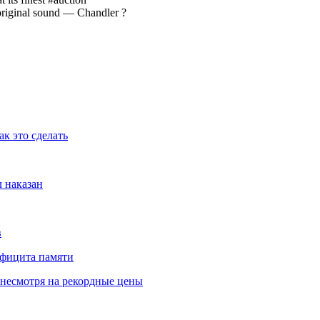
original sound — Chandler ?
ак это сделать
л наказан
в
ефицита памяти
 несмотря на рекордные цены