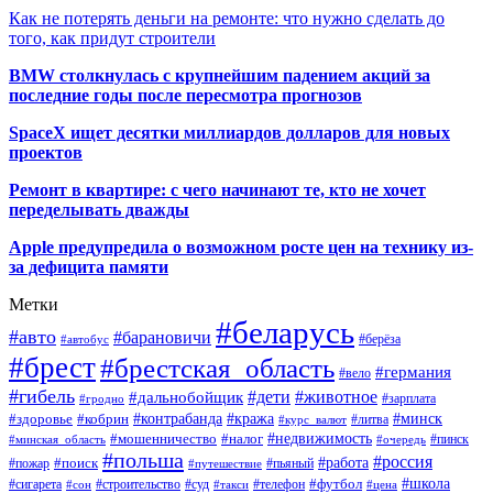
Как не потерять деньги на ремонте: что нужно сделать до
того, как придут строители
BMW столкнулась с крупнейшим падением акций за
последние годы после пересмотра прогнозов
SpaceX ищет десятки миллиардов долларов для новых
проектов
Ремонт в квартире: с чего начинают те, кто не хочет
переделывать дважды
Apple предупредила о возможном росте цен на технику из-
за дефицита памяти
Метки
#беларусь
#авто
#барановичи
#автобус
#берёза
#брест
#брестская_область
#германия
#вело
#гибель
#дети
#животное
#дальнобойщик
#гродно
#зарплата
#кража
#минск
#здоровье
#контрабанда
#кобрин
#курс_валют
#литва
#недвижимость
#мошенничество
#налог
#пинск
#минская_область
#очередь
#польша
#россия
#работа
#поиск
#пьяный
#пожар
#путешествие
#футбол
#школа
#сигарета
#суд
#телефон
#строительство
#такси
#цена
#сон