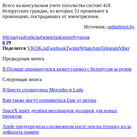
Всего на консульском учете посольства состоят 418
белорусских граждан, из которых 53 проживают в
провинциях, пострадавших от землетрясения.
Источник:
onlinebrest.by
#беларусь
#гибель
#землетрясение
#турция
0
29
Поделится
VK
OK.ru
Facebook
Twitter
WhatsApp
Telegram
Viber
Предыдущая запись
В Польше опрокинулся в кювет газовоз с белорусом за рулем
Следующая запись
В Бресте столкнулись Mercedes и Lada
Вам также могут понравиться
Еще от автора
SpaceX ищет десятки миллиардов долларов для новых
проектов
Apple предупредила о возможном росте цен на технику из-за
дефицита памяти