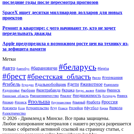
последние годы после пересмотра прогнозов
SpaceX ищет десятки миллиардов долларов для новых
проектов
Ремонт в квартире: с чего начинают те, кто не хочет
переделывать дважды
Apple предупредила о возможном росте цен на технику из-
за дефицита памяти
Метки
#беларусь
#авто
#барановичи
#автобус
#берёза
#брест
#брестская_область
#германия
#вело
#гибель
#дети
#животное
#дальнобойщик
#гродно
#зарплата
#кража
#минск
#здоровье
#контрабанда
#кобрин
#курс_валют
#литва
#недвижимость
#мошенничество
#налог
#пинск
#минская_область
#очередь
#польша
#россия
#работа
#поиск
#пьяный
#пожар
#путешествие
#футбол
#школа
#сигарета
#суд
#телефон
#строительство
#такси
#цена
#сон
#электричество
© 2026 - Дримленд в Минске. Все права защищены.
Любое копирование материалов с нашего ресурса разрешается
только с обратной активной ссылкой на страницу статьи, с