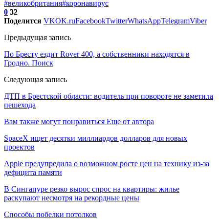
#великобритания
#коронавирус
0
32
Поделится
VK
OK.ru
Facebook
Twitter
WhatsApp
Telegram
Viber
Предыдущая запись
По Бресту ездит Rover 400, а собственники находятся в
Гродно. Поиск
Следующая запись
ДТП в Брестской области: водитель при повороте не заметила
пешехода
Вам также могут понравиться
Еще от автора
SpaceX ищет десятки миллиардов долларов для новых
проектов
Apple предупредила о возможном росте цен на технику из-за
дефицита памяти
В Сингапуре резко вырос спрос на квартиры: жилье
раскупают несмотря на рекордные цены
Способы побелки потолков