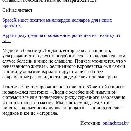
оставался положительным до января 2022 года.
Сейчас читают
SpaceX ищет десятки миллиардов долларов для новых
проектов
Apple предупредила о возможном росте цен на технику из-
за…
Медики в больнице Лондона, которые вели пациента,
утверждают, что о другом подобном столь продолжительном
случае болезни в мире не слышали. Причем уточняется, что у
неназванного жителя Соединенного Королевства был самый
ранний, уханьский вариант вируса, а не его более
современные разновидности вроде дельты или омикрона.
Генетическое тестирование показало, что 59-летний пациент
не заражался повторно. «Люди с ослабленной иммунной
системой все еще подвержены риску серьезного заболевания
и постоянного заражения. Мы работаем над тем, чтобы
понять, как именно их лучше защищать», — приводят слова
медиков в конце материала.
Источник:
onlinebrest.by