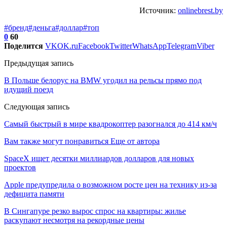
Источник:
onlinebrest.by
#бренд
#деньга
#доллар
#топ
0
60
Поделится
VK
OK.ru
Facebook
Twitter
WhatsApp
Telegram
Viber
Предыдущая запись
В Польше белорус на BMW угодил на рельсы прямо под
идущий поезд
Следующая запись
Самый быстрый в мире квадрокоптер разогнался до 414 км/ч
Вам также могут понравиться
Еще от автора
SpaceX ищет десятки миллиардов долларов для новых
проектов
Apple предупредила о возможном росте цен на технику из-за
дефицита памяти
В Сингапуре резко вырос спрос на квартиры: жилье
раскупают несмотря на рекордные цены