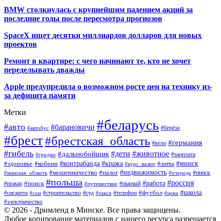
BMW столкнулась с крупнейшим падением акций за
последние годы после пересмотра прогнозов
SpaceX ищет десятки миллиардов долларов для новых
проектов
Ремонт в квартире: с чего начинают те, кто не хочет
переделывать дважды
Apple предупредила о возможном росте цен на технику из-
за дефицита памяти
Метки
#беларусь
#авто
#барановичи
#автобус
#берёза
#брест
#брестская_область
#германия
#вело
#гибель
#дети
#животное
#дальнобойщик
#гродно
#зарплата
#кража
#минск
#здоровье
#контрабанда
#кобрин
#курс_валют
#литва
#недвижимость
#мошенничество
#налог
#пинск
#минская_область
#очередь
#польша
#россия
#работа
#поиск
#пьяный
#пожар
#путешествие
#футбол
#школа
#сигарета
#суд
#телефон
#строительство
#такси
#цена
#сон
#электричество
© 2026 - Дримленд в Минске. Все права защищены.
Любое копирование материалов с нашего ресурса разрешается