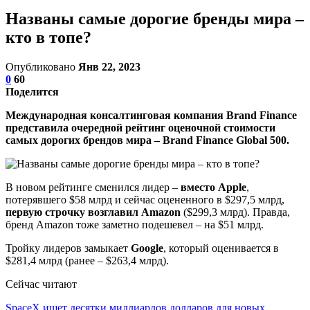
Названы самые дорогие бренды мира –
кто в топе?
Опубликовано
Янв 22, 2023
0
60
Поделится
Международная консалтинговая компания Brand Finance
представила очередной рейтинг оценочной стоимости
самых дорогих брендов мира – Brand Finance Global 500.
В новом рейтинге сменился лидер –
вместо Apple
,
потерявшего $58 млрд и сейчас оцененного в $297,5 млрд,
первую строчку возглавил Amazon
($299,3 млрд). Правда,
бренд Amazon тоже заметно подешевел – на $51 млрд.
Тройку лидеров замыкает
Google
, который оценивается в
$281,4 млрд (ранее – $263,4 млрд).
Сейчас читают
SpaceX ищет десятки миллиардов долларов для новых