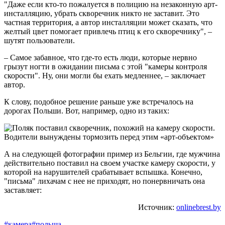
"Даже если кто-то пожалуется в полицию на незаконную арт-
инсталляцию, убрать скворечник никто не заставит. Это
частная территория, а автор инсталляции может сказать, что
желтый цвет помогает привлечь птиц к его скворечнику", –
шутят пользователи.
– Самое забавное, что где-то есть люди, которые нервно
грызут ногти в ожидании письма с этой "камеры контроля
скорости". Ну, они могли бы ехать медленнее, – заключает
автор.
К слову, подобное решение раньше уже встречалось на
дорогах Польши. Вот, например, одно из таких:
А на следующей фотографии пример из Бельгии, где мужчина
действительно поставил на своем участке камеру скорости, у
которой на нарушителей срабатывает вспышка. Конечно,
"письма" лихачам с нее не приходят, но понервничать она
заставляет:
Источник:
onlinebrest.by
#камера
#польша