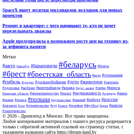
SpaceX ищет десятки миллиардов долларов для новых
проектов
Ремонт в квартире: с чего начинают те, кто не хочет
переделывать дважды
Apple предупредила о возможном росте цен на технику из-
за дефицита памяти
Метки
#беларусь
#авто
#барановичи
#автобус
#берёза
#брест
#брестская_область
#германия
#вело
#гибель
#дети
#животное
#дальнобойщик
#гродно
#зарплата
#кража
#минск
#здоровье
#контрабанда
#кобрин
#курс_валют
#литва
#недвижимость
#мошенничество
#налог
#пинск
#минская_область
#очередь
#польша
#россия
#работа
#поиск
#пьяный
#пожар
#путешествие
#футбол
#школа
#сигарета
#суд
#телефон
#строительство
#такси
#цена
#сон
#электричество
© 2026 - Дримленд в Минске. Все права защищены.
Любое копирование материалов с нашего ресурса разрешается
только с обратной активной ссылкой на страницу статьи, с
указанием названия сайта https://dream-land.by