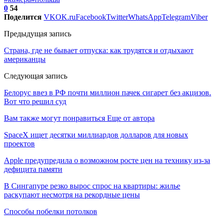
0
54
Поделится
VK
OK.ru
Facebook
Twitter
WhatsApp
Telegram
Viber
Предыдущая запись
Страна, где не бывает отпуска: как трудятся и отдыхают
американцы
Следующая запись
Белорус ввез в РФ почти миллион пачек сигарет без акцизов.
Вот что решил суд
Вам также могут понравиться
Еще от автора
SpaceX ищет десятки миллиардов долларов для новых
проектов
Apple предупредила о возможном росте цен на технику из-за
дефицита памяти
В Сингапуре резко вырос спрос на квартиры: жилье
раскупают несмотря на рекордные цены
Способы побелки потолков