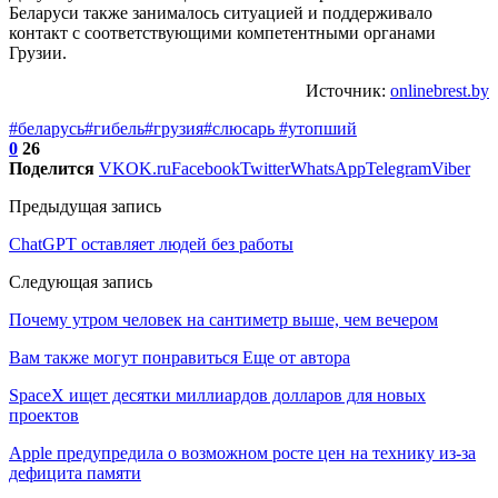
Беларуси также занималось ситуацией и поддерживало
контакт с соответствующими компетентными органами
Грузии.
Источник:
onlinebrest.by
#беларусь
#гибель
#грузия
#слюсарь
#утопший
0
26
Поделится
VK
OK.ru
Facebook
Twitter
WhatsApp
Telegram
Viber
Предыдущая запись
ChatGPT оставляет людей без работы
Следующая запись
Почему утром человек на сантиметр выше, чем вечером
Вам также могут понравиться
Еще от автора
SpaceX ищет десятки миллиардов долларов для новых
проектов
Apple предупредила о возможном росте цен на технику из-за
дефицита памяти