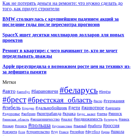
Как не потерять деньги на ремонте: что нужно сделать до
того, как придут строители
BMW столкнулась с крупнейшим падением акций за
последние годы после пересмотра прогнозов
SpaceX ищет десятки миллиардов долларов для новых
проектов
Ремонт в квартире: с чего начинают те, кто не хочет
переделывать дважды
Apple предупредила о возможном росте цен на технику из-
за дефицита памяти
Метки
#беларусь
#авто
#барановичи
#автобус
#берёза
#брест
#брестская_область
#германия
#вело
#гибель
#дети
#животное
#дальнобойщик
#гродно
#зарплата
#кража
#минск
#здоровье
#контрабанда
#кобрин
#курс_валют
#литва
#недвижимость
#мошенничество
#налог
#пинск
#минская_область
#очередь
#польша
#россия
#работа
#поиск
#пьяный
#пожар
#путешествие
#футбол
#школа
#сигарета
#суд
#телефон
#строительство
#такси
#цена
#сон