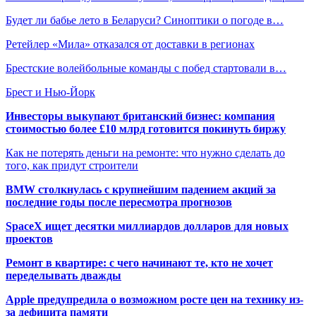
Будет ли бабье лето в Беларуси? Синоптики о погоде в…
Ретейлер «Мила» отказался от доставки в регионах
Брестские волейбольные команды с побед стартовали в…
Брест и Нью-Йорк
Инвесторы выкупают британский бизнес: компания
стоимостью более £10 млрд готовится покинуть биржу
Как не потерять деньги на ремонте: что нужно сделать до
того, как придут строители
BMW столкнулась с крупнейшим падением акций за
последние годы после пересмотра прогнозов
SpaceX ищет десятки миллиардов долларов для новых
проектов
Ремонт в квартире: с чего начинают те, кто не хочет
переделывать дважды
Apple предупредила о возможном росте цен на технику из-
за дефицита памяти