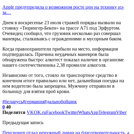
Apple предупредила о возможном росте цен на технику из-
за…
Днем в воскресенье 23 июля стражей порядка вызвали на
стоянку «Тюрингер-Бекен» на трассе А71 под Эрфуртом.
Очевидец сообщил, что грузовик несколько раз совершал
маневры, сталкиваясь с ограждениями и мусорным баком.
Когда правоохранители прибыли на место, информация
подтвердилась. Причина неудачных маневров была
обнаружена быстро: алкотест показал наличие в организме
нашего соотечественника 2,38 промилле алкоголя.
Независимо от того, стояло ли транспортное средство в
конечном итоге правильно или нет, дальнейшая поездка на
нем водителю была запрещена. Мужчину отправили в
больницу для взятия проб крови.
#беларусь
#германия
#дальнобойщик
0
40
Поделится
VK
OK.ru
Facebook
Twitter
WhatsApp
Telegram
Viber
Предыдущая запись
Пенсионер отдал ненужный диван на благотворительность, а