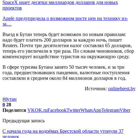
SpaceX ищет десятки миллиардов долларов для новых
проектов
Apple предупредила о возможном росте цен на технику из-
за…
Въезд в Бутан теперь будет возможен по новым правилам:
надо будет платить 200 долларов за каждую ночь, пишет
Reuters. Почти три десятилетия налог составлял 65 долларов,
теперь его увеличили в три раза. По словам чиновников, сбор
компенсирует воздействие туристов на окружающую среду.
В сфере туризма Бутана занято 50 тысяч человек, и за три
года, предшествовавших пандемии, валютные поступления
составляли в среднем около 84 миллионов долларов в год.
Источник:
onlinebrest.by
#бутан
0
28
Поделится
VK
OK.ru
Facebook
Twitter
WhatsApp
Telegram
Viber
Предыдущая запись
С начала года на водоёмах Брестской области утонули 37
человек