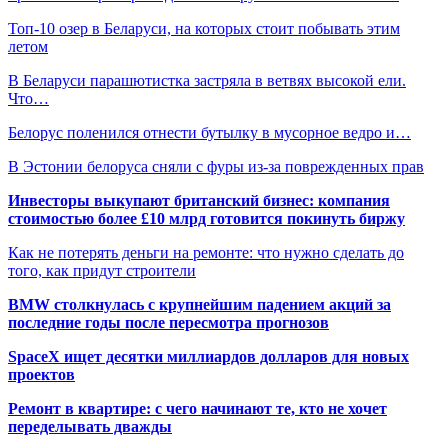
Топ-10 озер в Беларуси, на которых стоит побывать этим
летом
В Беларуси парашютистка застряла в ветвях высокой ели.
Что…
Белорус поленился отнести бутылку в мусорное ведро и…
В Эстонии белоруса сняли с фуры из-за поврежденных прав
Инвесторы выкупают британский бизнес: компания
стоимостью более £10 млрд готовится покинуть биржу
Как не потерять деньги на ремонте: что нужно сделать до
того, как придут строители
BMW столкнулась с крупнейшим падением акций за
последние годы после пересмотра прогнозов
SpaceX ищет десятки миллиардов долларов для новых
проектов
Ремонт в квартире: с чего начинают те, кто не хочет
переделывать дважды