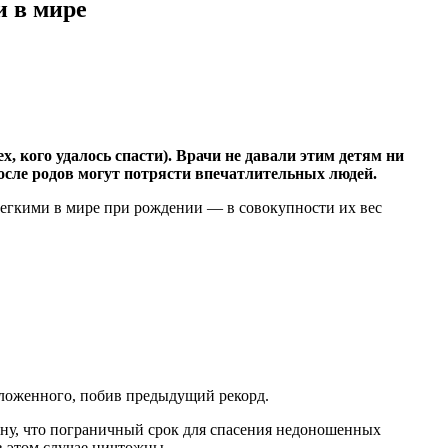
 в мире
, кого удалось спасти). Врачи не давали этим детям ни
осле родов могут потрясти впечатлительных людей.
легкими в мире при рождении — в совокупности их вес
оложенного, побив предыдущий рекорд.
щину, что пограничный срок для спасения недоношенных
в этом случае ничтожны.