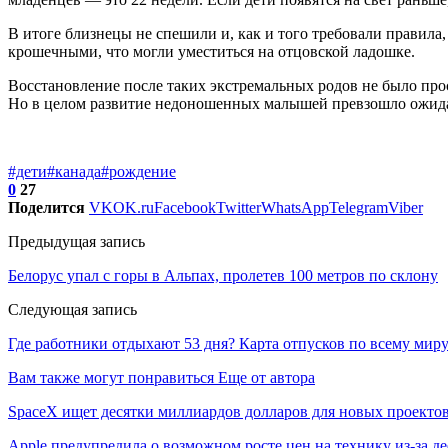
В итоге близнецы не спешили и, как и того требовали правила
крошечными, что могли уместиться на отцовской ладошке.
Восстановление после таких экстремальных родов не было про
Но в целом развитие недоношенных малышей превзошло ожид
#дети
#канада
#рождение
0
27
Поделится
VK
OK.ru
Facebook
Twitter
WhatsApp
Telegram
Viber
Предыдущая запись
Белорус упал с горы в Альпах, пролетев 100 метров по склону
Следующая запись
Где работники отдыхают 53 дня? Карта отпусков по всему мир
Вам также могут понравиться
Еще от автора
SpaceX ищет десятки миллиардов долларов для новых проекто
Apple предупредила о возможном росте цен на технику из-за д