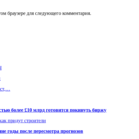
том браузере для следующего комментария.
Ч
и
ест,…
тью более £10 млрд готовится покинуть биржу
 как придут строители
ие годы после пересмотра прогнозов