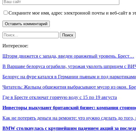
Сохраните мое имя, адрес электронной почты и веб-сайт в э
Интересное:
Шторм движется с запада, введен оранжевый уровень. Брест…
В Варшаве белоруса ограбили, угрожая уколоть шприцем с ВИ
Белорус на фуре катался в Германии пьяным и под наркотикам
Читатель: Жильцы общежития выбрасывают мусор из окон. Бр
Где в Бресте отключат горячую воду с 15 по 19 августа
Инвесторы выкупают британский бизнес: компания стоимос
Как не потерять деньги на ремонте: что нужно сделать до того,
BMW столкнулась с крупнейшим падением акций за последн