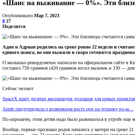
«Шанс на выживание — 0%». Эти близ
Опубликовано
Мар 7, 2023
0
27
Поделится
Адия и Адриан родились на сроке ровно 22 недели и считаю
единого шанса, но они выжили и скоро готовятся празднова
О малышах-рекордсменах написали на официальном сайте в Кн
составил 750 граммов (420 граммов весил мальчик и 330 — дев
Сейчас читают
SpaceX ищет десятки миллиардов долларов для новых проекто
Apple предупредила о возможном росте цен на технику из-за…
По-хорошему, этим детям надо было развиваться в утробе еще
Вообще, первые признаки родов начались у матери на сроке 2
младенцев — это 22 недели. Если дети появятся на свет раньш