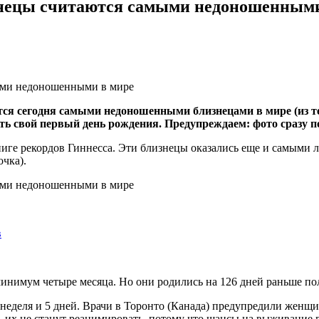
нецы считаются самыми недоношенными
тся сегодня самыми недоношенными близнецами в мире (из тех
ть свой первый день рождения. Предупреждаем: фото сразу п
иге рекордов Гиннесса. Эти близнецы оказались еще и самыми 
очка).
в
 минимум четыре месяца. Но они родились на 126 дней раньше п
1 неделя и 5 дней. Врачи в Торонто (Канада) предупредили жен
е, их не станут реанимировать, потому что шансы на выживание 