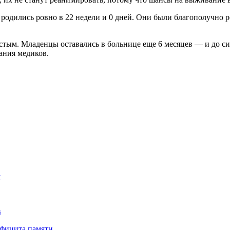
, родились ровно в 22 недели и 0 дней. Они были благополучно 
стым. Младенцы оставались в больнице еще 6 месяцев — и до с
ания медиков.
у
в
ефицита памяти