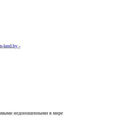
-land.by -
самыми недоношенными в мире