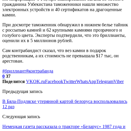
гражданина Узбекистана таможенники нашли множество
электронных устройств и 40 сертификатов на драгоценные
камни.
При досмотре таможенник обнаружил в нижнем белье тайник
с россыпью камней и 62 крупными камнями прозрачного и
голубого цвета. Эксперты подтвердили, что это бриллианты,
оценили их в 5 миллионов рублей.
Сам контрабандист сказал, что вез камни в подарок
родственникам, а их стоимость не превышала $17 тыс, он
арестован.
#бриллиант
#контрабанда
0
37
Поделится
VK
OK.ru
Facebook
Twitter
WhatsApp
Telegram
Viber
Предыдущая запись
В Бяла-Подляске утерянной картой белоруса воспользовались
12 раз
Следующая запись
Немецкая газета рассказала о тракторе «Беларус» 1987 года и