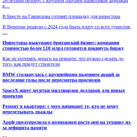
26-летний белорус с крупной партией наркотиков задержан
в…
В Бресте на Гаврилова готовят площадку для инвестора
В Венеции решили с 2024 года брать плату со всех туристов,
…
Инвесторы выкупают британский бизнес: компания
стоимостью более £10 млрд готовится покинуть биржу
Как не потерять деньги на ремонте: что нужно сделать до
того, как придут строители
BMW столкнулась с крупнейшим падением акций за
последние годы после пересмотра прогнозов
SpaceX ищет десятки миллиардов долларов для новых
проектов
Ремонт в квартире: с чего начинают те, кто не хочет
переделывать дважды
Apple предупредила о возможном росте цен на технику из-
за дефицита памяти