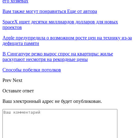
его хозяевах
Вам также могут понравиться
Еще от автора
SpaceX ищет десятки миллиардов долларов для новых
проектов
Apple предупредила о возможном росте цен на технику из-за
дефицита памяти
В Сингапуре резко вырос спрос на квартиры: жилье
раскупают несмотря на рекордные цены
Способы побелки потолков
Prev
Next
Оставьте ответ
Ваш электронный адрес не будет опубликован.