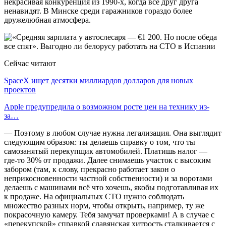
некрасивая конкуренция из 1990-х, когда все друг друга
ненавидят. В Минске среди гаражников гораздо более
дружелюбная атмосфера.
Сейчас читают
SpaceX ищет десятки миллиардов долларов для новых
проектов
Apple предупредила о возможном росте цен на технику из-
за…
— Поэтому в любом случае нужна легализация. Она выглядит
следующим образом: ты делаешь справку о том, что ты
самозанятый перекупщик автомобилей. Платишь налог —
где-то 30% от продажи. Далее снимаешь участок с высоким
забором (там, к слову, прекрасно работает закон о
неприкосновенности частной собственности) и за воротами
делаешь с машинами всё что хочешь, якобы подготавливая их
к продаже. На официальных СТО нужно соблюдать
множество разных норм, чтобы открыть, например, ту же
покрасочную камеру. Тебя замучат проверками! А в случае с
«перекупской» справкой славянская хитрость сталкивается с