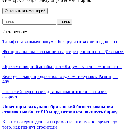
этом браузере для следующего комментария.
Интересное:
Тарифы за «коммуналку» в Беларуси отвязали от доллара
Женщина нашла в съемной квартире ценностей на $56 тысяч
и…
«Брест» в овертайме обыграл «Лиду» в матче чемпионата…
Белорусы чаще продают валюту, чем покупают. Разница –
405…
Польский перевозчик для экономии топлива снизил
скорость…
Инвесторы выкупают британский бизнес: компания
стоимостью более £10 млрд готовится покинуть биржу
Как не потерять деньги на ремонте: что нужно сделать до
того, как придут строители