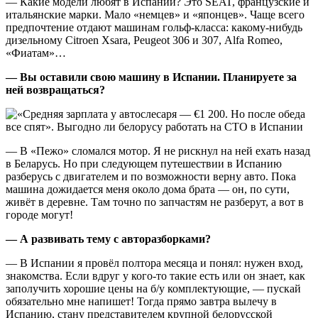
— Какие модели любят в Испании? Это SEAT, французские и
итальянские марки. Мало «немцев» и «японцев». Чаще всего
предпочтение отдают машинам гольф-класса: какому-нибудь
дизельному Citroen Xsara, Peugeot 306 и 307, Alfa Romeo,
«Фиатам»…
— Вы оставили свою машину в Испании. Планируете за
ней возвращаться?
— В «Пежо» сломался мотор. Я не рискнул на ней ехать назад
в Беларусь. Но при следующем путешествии в Испанию
разберусь с двигателем и по возможности верну авто. Пока
машина дожидается меня около дома брата — он, по сути,
живёт в деревне. Там точно по запчастям не разберут, а вот в
городе могут!
— А развивать тему с авторазборками?
— В Испании я провёл полтора месяца и понял: нужен вход,
знакомства. Если вдруг у кого-то такие есть или он знает, как
заполучить хорошие цены на б/у комплектующие, — пускай
обязательно мне напишет! Тогда прямо завтра вылечу в
Испанию, стану представителем крупной белорусской