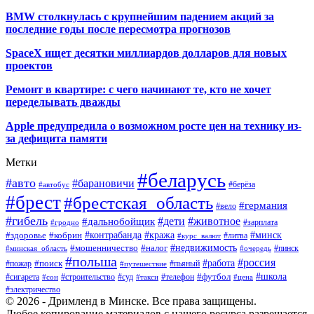
BMW столкнулась с крупнейшим падением акций за
последние годы после пересмотра прогнозов
SpaceX ищет десятки миллиардов долларов для новых
проектов
Ремонт в квартире: с чего начинают те, кто не хочет
переделывать дважды
Apple предупредила о возможном росте цен на технику из-
за дефицита памяти
Метки
#беларусь
#авто
#барановичи
#автобус
#берёза
#брест
#брестская_область
#германия
#вело
#гибель
#дети
#животное
#дальнобойщик
#гродно
#зарплата
#кража
#минск
#здоровье
#контрабанда
#кобрин
#курс_валют
#литва
#недвижимость
#мошенничество
#налог
#пинск
#минская_область
#очередь
#польша
#россия
#работа
#поиск
#пьяный
#пожар
#путешествие
#футбол
#школа
#сигарета
#суд
#телефон
#строительство
#такси
#цена
#сон
#электричество
© 2026 - Дримленд в Минске. Все права защищены.
Любое копирование материалов с нашего ресурса разрешается