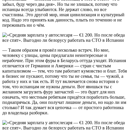
забыл, буду через два дня». Но ты не злишься, потому что
испанцы всегда улыбаются. Не держат слово, но все
счастливы. Это другой мир, иная цивилизация и культурный
код. Надо это принять как данность, плыть по течению и не
переживать ни о чём.
— Таким образом я провёл несколько встреч. Но мне,
человеку с улицы, цены предлагали неинтересные и
нерабочие. При этом фуры в Беларусь оттуда уходят. Испания
отличается от Германии и Америки — стран с чистым
капитализмом — тем, что там работает кумовство и блат. Тебя
в бизнес не пускают, потому что ты не семья, ты — чужой, а
работа у них и так есть. И тут включается снова история о
том, что испанцам не нужны деньги. Вот явишься ты с
желанием загрузить фуру запчастей — это будет для них
означать, что местным ребяткам придётся поработать больше,
поднапрячься. Да, они получат лишние деньги, но надо ли им
столько? И так думает вся цепочка — от простого работника
до владельца разборки.