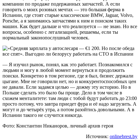
компании по продаже подержанных запчастей. А если
говорить о моих розовых мечтах — это большая ферма в
Испании, где стоят старые классические BMW, Jaguar, Volvo,
Porsche, а я занимаюсь запчастями к ним и поиском таких
машин. Как будет дальше и что реализуется — не знаю. Но все
вопросы, особенно с легализацией, решаемы, если ты
нормальный законопослушный человек.
— Я изучил рынок, понял, как это работает. Познакомился с
людьми и могу в любой момент вернуться и продолжить
поиски. Конкретно в том регионе, где я был, бизнес держали
цыгане. Мне не говорили нет, но и конкурентоспособных цен
не давали. Если задамся целью — дожму эту историю. Но в
Польше сделать это было бы проще. Дело в том числе в
схожем менталитете: там люди с тобой будут работать до 23:00
просто потому, что завтра приедет фура и её надо загрузить. А
могут и до четырёх утра, а потом разойтись довольными. А в
Испании такого не случится никогда.
Фото: Константин Никаноров, личный архив героя
Источник:
onlinebrest.by