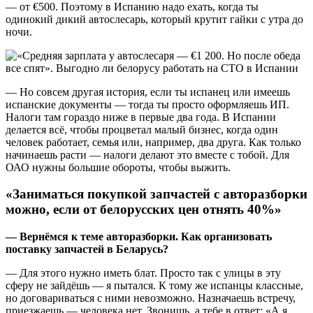
— от €500. Поэтому в Испанию надо ехать, когда ты
одинокий дикий автослесарь, который крутит гайки с утра до
ночи.
— Но совсем другая история, если ты испанец или имеешь
испанские документы — тогда ты просто оформляешь ИП.
Налоги там гораздо ниже в первые два года. В Испании
делается всё, чтобы процветал малый бизнес, когда один
человек работает, семья или, например, два друга. Как только
начинаешь расти — налоги делают это вместе с тобой. Для
ОАО нужны большие обороты, чтобы выжить.
«Заниматься покупкой запчастей с авторазборки
можно, если от белорусских цен отнять 40%»
— Вернёмся к теме авторазборки. Как организовать
поставку запчастей в Беларусь?
— Для этого нужно иметь блат. Просто так с улицы в эту
сферу не зайдёшь — я пытался. К тому же испанцы классные,
но договариваться с ними невозможно. Назначаешь встречу,
приезжаешь — человека нет. Звонишь, а тебе в ответ: «А я