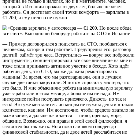
причина не только в налогах, но и в менталитете. Человек,
который в Испании прожил от двух лет, больше не хочет
работать. Он достигает своей точки комфорта — зарплаты в
€1 200, и ему ничего не нужно.
— Пример: договорился я подъехать на СТО, пообщаться с
человеком, который там работает. Предупредил его: разговор
долгий, займёт три часа. Встретились — вокруг все побросали
инструменты, сконцентрировали всё свое внимание на мне и
тоже стали принимать активное участие в беседе. Хотя идёт
рабочий день, это СТО, вы же должны ремонтировать
машины! За время, что мы разговаривали, они в лучшем
случае две гайки закрутили. Я потом спросил у мастера, что
это было. И мне объяснили: ребята на минимальную зарплату
уже заработали в этом месяце, а больше им не надо! Им
интереснее пойти послушать приезжего. Дикость, но так и
есть! Это уже менталитет: испанцам не нужны деньги в таком
количестве, как нам. Им достаточно, чтобы средств хватало на
выживание, а дальше начинается — пиво, орешки, море,
общение. Возможно, они правы в этой своей философии, я
сам хотел бы так жить. Но я пока слишком голоден до
финансовой стабильности, да и двое детей расслабиться не