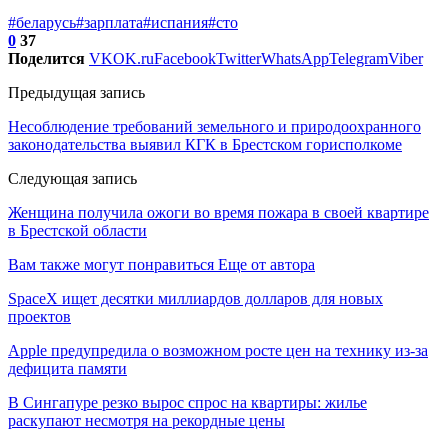
#беларусь
#зарплата
#испания
#сто
0
37
Поделится
VK
OK.ru
Facebook
Twitter
WhatsApp
Telegram
Viber
Предыдущая запись
Несоблюдение требований земельного и природоохранного
законодательства выявил КГК в Брестском горисполкоме
Следующая запись
Женщина получила ожоги во время пожара в своей квартире
в Брестской области
Вам также могут понравиться
Еще от автора
SpaceX ищет десятки миллиардов долларов для новых
проектов
Apple предупредила о возможном росте цен на технику из-за
дефицита памяти
В Сингапуре резко вырос спрос на квартиры: жилье
раскупают несмотря на рекордные цены