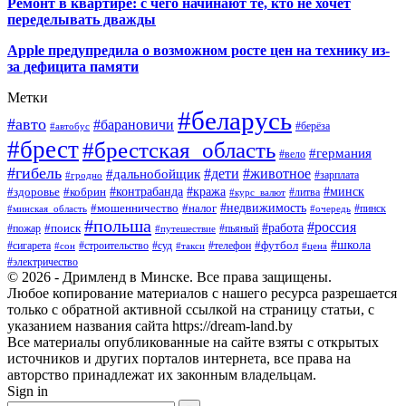
Ремонт в квартире: с чего начинают те, кто не хочет
переделывать дважды
Apple предупредила о возможном росте цен на технику из-
за дефицита памяти
Метки
#беларусь
#авто
#барановичи
#автобус
#берёза
#брест
#брестская_область
#германия
#вело
#гибель
#дети
#животное
#дальнобойщик
#гродно
#зарплата
#кража
#минск
#здоровье
#контрабанда
#кобрин
#курс_валют
#литва
#недвижимость
#мошенничество
#налог
#пинск
#минская_область
#очередь
#польша
#россия
#работа
#поиск
#пьяный
#пожар
#путешествие
#футбол
#школа
#сигарета
#суд
#телефон
#строительство
#такси
#цена
#сон
#электричество
© 2026 - Дримленд в Минске. Все права защищены.
Любое копирование материалов с нашего ресурса разрешается
только с обратной активной ссылкой на страницу статьи, с
указанием названия сайта https://dream-land.by
Все материалы опубликованные на сайте взяты с открытых
источников и других порталов интернета, все права на
авторство принадлежат их законным владельцам.
Sign in