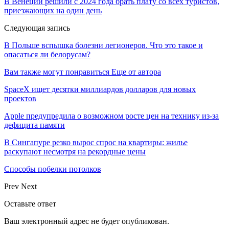
В Венеции решили с 2024 года брать плату со всех туристов,
приезжающих на один день
Следующая запись
В Польше вспышка болезни легионеров. Что это такое и
опасаться ли белорусам?
Вам также могут понравиться
Еще от автора
SpaceX ищет десятки миллиардов долларов для новых
проектов
Apple предупредила о возможном росте цен на технику из-за
дефицита памяти
В Сингапуре резко вырос спрос на квартиры: жилье
раскупают несмотря на рекордные цены
Способы побелки потолков
Prev
Next
Оставьте ответ
Ваш электронный адрес не будет опубликован.