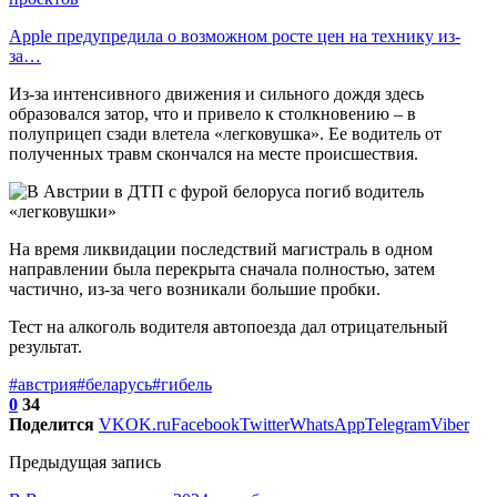
Apple предупредила о возможном росте цен на технику из-
за…
Из-за интенсивного движения и сильного дождя здесь
образовался затор, что и привело к столкновению – в
полуприцеп сзади влетела «легковушка». Ее водитель от
полученных травм скончался на месте происшествия.
На время ликвидации последствий магистраль в одном
направлении была перекрыта сначала полностью, затем
частично, из-за чего возникали большие пробки.
Тест на алкоголь водителя автопоезда дал отрицательный
результат.
#австрия
#беларусь
#гибель
0
34
Поделится
VK
OK.ru
Facebook
Twitter
WhatsApp
Telegram
Viber
Предыдущая запись