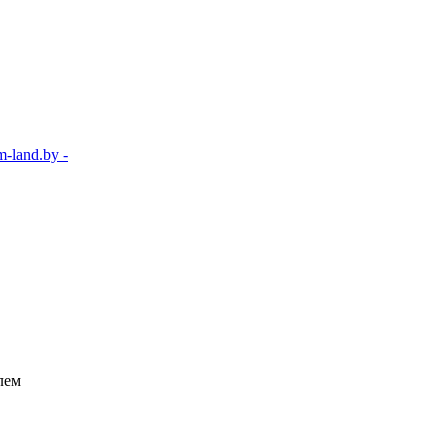
-land.by -
лем