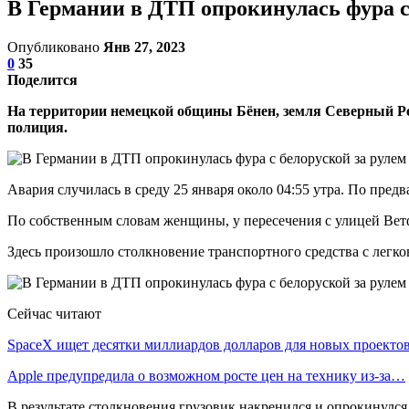
В Германии в ДТП опрокинулась фура с
Опубликовано
Янв 27, 2023
0
35
Поделится
На территории немецкой общины Бёнен, земля Северный Ре
полиция.
Авария случилась в среду 25 января около 04:55 утра. По пре
По собственным словам женщины, у пересечения с улицей Ветфел
Здесь произошло столкновение транспортного средства с легк
Сейчас читают
SpaceX ищет десятки миллиардов долларов для новых проекто
Apple предупредила о возможном росте цен на технику из-за…
В результате столкновения грузовик накренился и опрокинулся