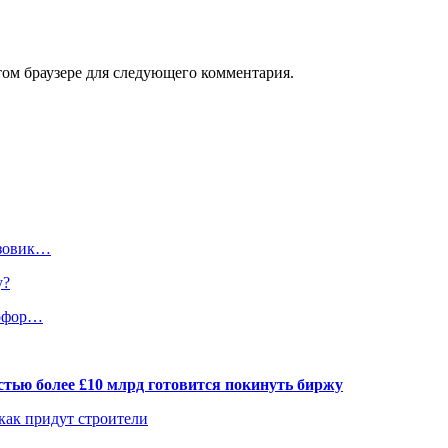
том браузере для следующего комментария.
узовик…
у?
тофор…
тью более £10 млрд готовится покинуть биржу
 как придут строители