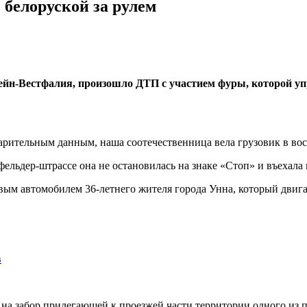
 белоруской за рулем
йн-Вестфалия, произошло ДТП с участием фуры, которой уп
дварительным данным, наша соотечественница вела грузовик в в
ьдер-штрассе она не остановилась на знаке «Стоп» и въехала на
овым автомобилем 36-летнего жителя города Унна, который двиг
в
 на забор прилегающей к проезжей части территории одного из 