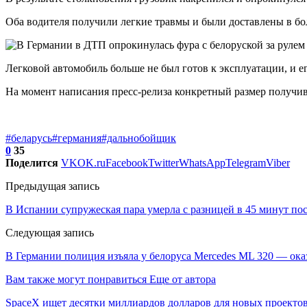
Оба водителя получили легкие травмы и были доставлены в б
Легковой автомобиль больше не был готов к эксплуатации, и ег
На момент написания пресс-релиза конкретный размер получив
#беларусь
#германия
#дальнобойщик
0
35
Поделится
VK
OK.ru
Facebook
Twitter
WhatsApp
Telegram
Viber
Предыдущая запись
В Испании супружеская пара умерла с разницей в 45 минут посл
Следующая запись
В Германии полиция изъяла у белоруса Mercedes ML 320 — оказ
Вам также могут понравиться
Еще от автора
SpaceX ищет десятки миллиардов долларов для новых проекто