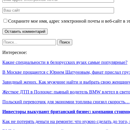
Сохраните мое имя, адрес электронной почты и веб-сайт в э
Интересное:
Какие специальности в белорусских вузах самые популярные?
В Москве прощаются с Юрием Шатуновым, фанат прислал гр
Завидный жених. Как мужчине найти и выбрать свою женщин
Жесткое ДТП в Полоцке: пьяный водитель BMW влетел в све
Польский перевозчик для экономии топлива снизил скорость…
Инвесторы выкупают британский бизнес: компания стоимос
Как не потерять деньги на ремонте: что нужно сделать до того,