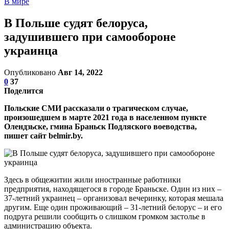
В мире
В Польше судят белоруса,
задушившего при самообороне
украинца
Опубликовано
Авг 14, 2022
0
37
Поделится
Польские СМИ рассказали о трагическом случае,
произошедшем в марте 2021 года в населенном пункте
Олендзьске, гмина Браньск Подляского воеводства,
пишет сайт belmir.by.
Здесь в общежитии жили иностранные работники
предприятия, находящегося в городе Браньске. Один из них –
37-летний украинец – организовал вечеринку, которая мешала
другим. Еще один проживающий – 31-летний белорус – и его
подруга решили сообщить о слишком громком застолье в
администрацию объекта.