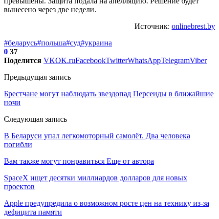
превышены. Защита подала на апелляцию. Решение будет
вынесено через две недели.
Источник:
onlinebrest.by
#беларусь
#польша
#суд
#украина
0
37
Поделится
VK
OK.ru
Facebook
Twitter
WhatsApp
Telegram
Viber
Предыдущая запись
Брестчане могут наблюдать звездопад Персеиды в ближайшие
ночи
Следующая запись
В Беларуси упал легкомоторный самолёт. Два человека
погибли
Вам также могут понравиться
Еще от автора
SpaceX ищет десятки миллиардов долларов для новых
проектов
Apple предупредила о возможном росте цен на технику из-за
дефицита памяти