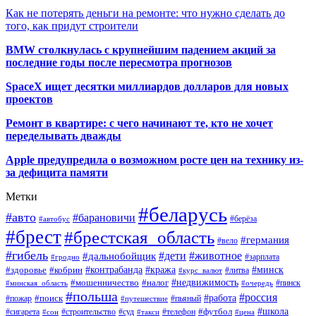
Как не потерять деньги на ремонте: что нужно сделать до
того, как придут строители
BMW столкнулась с крупнейшим падением акций за
последние годы после пересмотра прогнозов
SpaceX ищет десятки миллиардов долларов для новых
проектов
Ремонт в квартире: с чего начинают те, кто не хочет
переделывать дважды
Apple предупредила о возможном росте цен на технику из-
за дефицита памяти
Метки
#беларусь
#авто
#барановичи
#автобус
#берёза
#брест
#брестская_область
#германия
#вело
#гибель
#дети
#животное
#дальнобойщик
#гродно
#зарплата
#кража
#минск
#здоровье
#контрабанда
#кобрин
#курс_валют
#литва
#недвижимость
#мошенничество
#налог
#пинск
#минская_область
#очередь
#польша
#россия
#работа
#поиск
#пьяный
#пожар
#путешествие
#футбол
#школа
#сигарета
#суд
#телефон
#строительство
#такси
#цена
#сон