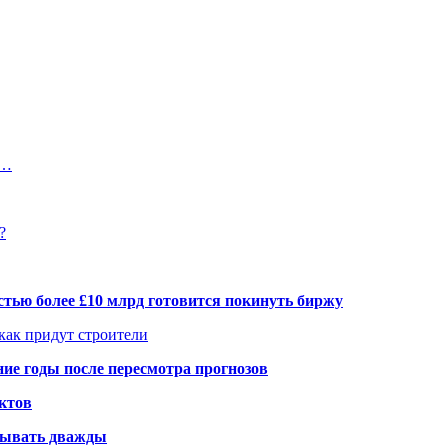
в…
?
тью более £10 млрд готовится покинуть биржу
 как придут строители
ие годы после пересмотра прогнозов
ктов
елывать дважды