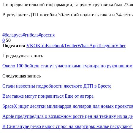
По предварительной информации, за рулем грузовика был 27-л
В результате ДТП погибли 30-летний водитель такси и 34-лет
#беларусь
#гибель
#россия
0
50
Поделится
VK
OK.ru
Facebook
Twitter
WhatsApp
Telegram
Viber
Предыдущая запись
Около 100 бойцов станут участниками турнира по рукопашном
Следующая запись
Стали известны подробности жесткого ДТП в Бресте
Вам также могут понравиться
Еще от автора
SpaceX ищет десятки миллиардов долларов для новых проекто
Apple предупредила о возможном росте цен на технику из-за д
В Сингапуре резко вырос спрос на квартиры: жилье раскупают