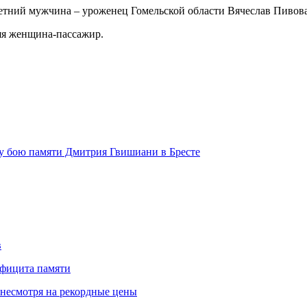
етний мужчина – уроженец Гомельской области Вячеслав Пивовар
няя женщина-пассажир.
у бою памяти Дмитрия Гвишиани в Бресте
в
ефицита памяти
 несмотря на рекордные цены