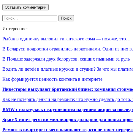
Интересное:
Рыбак в одиночку выловил гигантского сома — похоже, это…
В Беларуси подростки отравились наркотиками. Один из них 
В Польше задержали двух белорусов, севших пьяными за руль
Водить ли детей в платные кружки и студии? За что мы платим
Как формируется ценность контента в интернете
Инвесторы выкупают британский бизнес: компания стоимос
Как не потерять деньги на ремонте: что нужно сделать до того,
BMW столкнулась с крупнейшим падением акций за последн
SpaceX ищет десятки миллиардов долларов для новых прое
Ремонт в квартире: с чего начинают те, кто не хочет перед