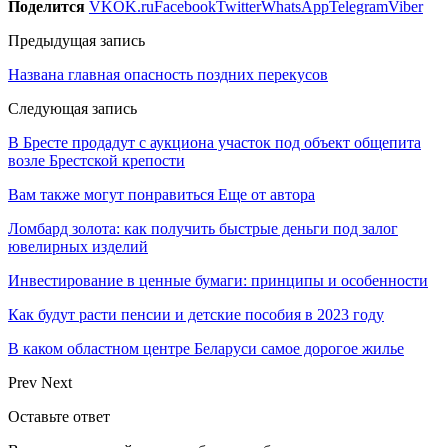
Поделится
VK
OK.ru
Facebook
Twitter
WhatsApp
Telegram
Viber
Предыдущая запись
Названа главная опасность поздних перекусов
Следующая запись
В Бресте продадут с аукциона участок под объект общепита
возле Брестской крепости
Вам также могут понравиться
Еще от автора
Ломбард золота: как получить быстрые деньги под залог
ювелирных изделий
Инвестирование в ценные бумаги: принципы и особенности
Как будут расти пенсии и детские пособия в 2023 году
В каком областном центре Беларуси самое дорогое жилье
Prev
Next
Оставьте ответ