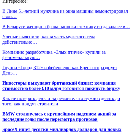
Интересное:
В Лиде 51-летний мужчина из окна машины демонстрировал
свои…
В Беларуси женщина брала напрокат технику и сдавала ее в…
Ученые выяснили, какая часть мужского тела
действительно…
Компанию разработчика «Злых птичек» купили за
феноменальную…
Группа «Город 312» и фейерверк: как Брест отпразднует
День…
Инвесторы выкупают британский бизнес: компания
стоимостью более £10 млрд готовится покинуть биржу
Как не потерять деньги на ремонте: что нужно сделать до
того, как придут строители
BMW столкнулась с крупнейшим падением акций за
последние годы после пересмотра прогнозов
SpaceX ищет десятки миллиардов долларов для новых