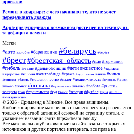
проектов
Ремонт в квартире: с чего начинают те, кто не хочет
переделывать дважды
Apple предупредила о возможном росте цен на технику из-
за дефицита памяти
Метки
#беларусь
#авто
#барановичи
#автобус
#берёза
#брест
#брестская_область
#германия
#вело
#гибель
#дети
#животное
#дальнобойщик
#гродно
#зарплата
#кража
#минск
#здоровье
#контрабанда
#кобрин
#курс_валют
#литва
#недвижимость
#мошенничество
#налог
#пинск
#минская_область
#очередь
#польша
#россия
#работа
#поиск
#пьяный
#пожар
#путешествие
#футбол
#школа
#сигарета
#суд
#телефон
#строительство
#такси
#цена
#сон
#электричество
© 2026 - Дримленд в Минске. Все права защищены.
Любое копирование материалов с нашего ресурса разрешается
только с обратной активной ссылкой на страницу статьи, с
указанием названия сайта https://dream-land.by
Все материалы опубликованные на сайте взяты с открытых
источников и других порталов интернета, все права на