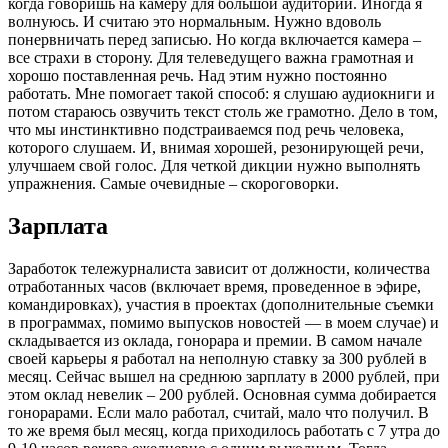
когда говоришь на камеру для большой аудитории. Иногда я
волнуюсь. И считаю это нормальным. Нужно вдоволь
понервничать перед записью. Но когда включается камера –
все страхи в сторону. Для телеведущего важна грамотная и
хорошо поставленная речь. Над этим нужно постоянно
работать. Мне помогает такой способ: я слушаю аудиокниги и
потом стараюсь озвучить текст столь же грамотно. Дело в том,
что мы инстинктивно подстраиваемся под речь человека,
которого слушаем. И, внимая хорошей, резонирующей речи,
улучшаем свой голос. Для четкой дикции нужно выполнять
упражнения. Самые очевидные – скороговорки.
Зарплата
Заработок тележурналиста зависит от должности, количества
отработанных часов (включает время, проведенное в эфире,
командировках), участия в проектах (дополнительные съемки
в программах, помимо выпусков новостей — в моем случае) и
складывается из оклада, гонорара и премии. В самом начале
своей карьеры я работал на неполную ставку за 300 рублей в
месяц. Сейчас вышел на среднюю зарплату в 2000 рублей, при
этом оклад невелик – 200 рублей. Основная сумма добирается
гонорарами. Если мало работал, считай, мало что получил. В
то же время был месяц, когда приходилось работать с 7 утра до