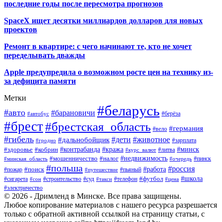
последние годы после пересмотра прогнозов
SpaceX ищет десятки миллиардов долларов для новых
проектов
Ремонт в квартире: с чего начинают те, кто не хочет
переделывать дважды
Apple предупредила о возможном росте цен на технику из-
за дефицита памяти
Метки
#беларусь
#авто
#барановичи
#автобус
#берёза
#брест
#брестская_область
#германия
#вело
#гибель
#дети
#животное
#дальнобойщик
#гродно
#зарплата
#кража
#минск
#здоровье
#контрабанда
#кобрин
#курс_валют
#литва
#недвижимость
#мошенничество
#налог
#пинск
#минская_область
#очередь
#польша
#россия
#работа
#поиск
#пьяный
#пожар
#путешествие
#футбол
#школа
#сигарета
#суд
#телефон
#строительство
#такси
#цена
#сон
#электричество
© 2026 - Дримленд в Минске. Все права защищены.
Любое копирование материалов с нашего ресурса разрешается
только с обратной активной ссылкой на страницу статьи, с