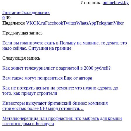
Источник:
onlinebrest.by
#питание
#холодильник
0
39
Поделится
VK
OK.ru
Facebook
Twitter
WhatsApp
Telegram
Viber
Предыдущая запись
Если вы планируете ехать в Польшу на машине, то делать это
надо сейчас. Ситуация на границе
Следующая запись
Как живет тележурналист с зарплатой в 2000 рублей?
Вам также могут понравиться
Еще от автора
Как не потерять деньги на ремонте: что нужно сделать до
того, как придут строители
Инвесторы выкупают британский бизнес: компания
стоимостью более £10 млрд готовится…
Металлочерепица или профнастил: что выбрать для крыши
частного дома в Беларуси