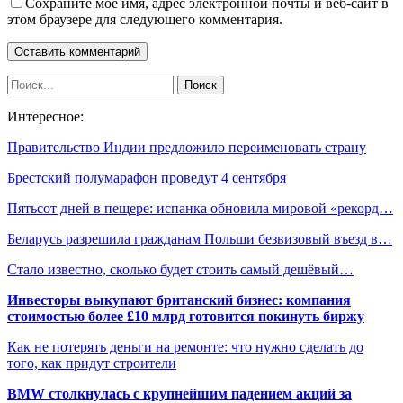
Сохраните мое имя, адрес электронной почты и веб-сайт в
этом браузере для следующего комментария.
Интересное:
Правительство Индии предложило переименовать страну
Брестский полумарафон проведут 4 сентября
Пятьсот дней в пещере: испанка обновила мировой «рекорд…
Беларусь разрешила гражданам Польши безвизовый въезд в…
Стало известно, сколько будет стоить самый дешёвый…
Инвесторы выкупают британский бизнес: компания
стоимостью более £10 млрд готовится покинуть биржу
Как не потерять деньги на ремонте: что нужно сделать до
того, как придут строители
BMW столкнулась с крупнейшим падением акций за