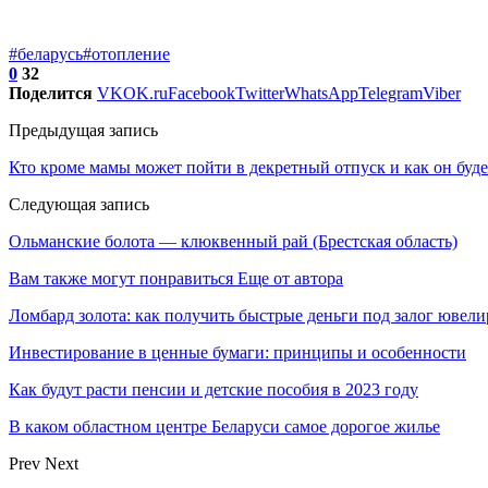
#беларусь
#отопление
0
32
Поделится
VK
OK.ru
Facebook
Twitter
WhatsApp
Telegram
Viber
Предыдущая запись
Кто кроме мамы может пойти в декретный отпуск и как он буд
Следующая запись
Ольманские болота — клюквенный рай (Брестская область)
Вам также могут понравиться
Еще от автора
Ломбард золота: как получить быстрые деньги под залог ювел
Инвестирование в ценные бумаги: принципы и особенности
Как будут расти пенсии и детские пособия в 2023 году
В каком областном центре Беларуси самое дорогое жилье
Prev
Next