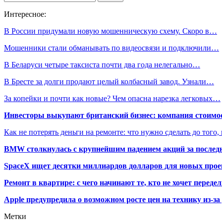
Интересное:
В России придумали новую мошенническую схему. Скоро в…
Мошенники стали обманывать по видеосвязи и подключили…
В Беларуси четыре таксиста почти два года нелегально…
В Бресте за долги продают целый колбасный завод. Узнали…
За копейки и почти как новые? Чем опасна нарезка легковых…
Инвесторы выкупают британский бизнес: компания стоимос
Как не потерять деньги на ремонте: что нужно сделать до того,
BMW столкнулась с крупнейшим падением акций за последн
SpaceX ищет десятки миллиардов долларов для новых прое
Ремонт в квартире: с чего начинают те, кто не хочет перед
Apple предупредила о возможном росте цен на технику из-з
Метки