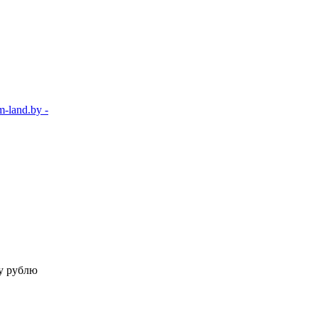
-land.by -
у рублю