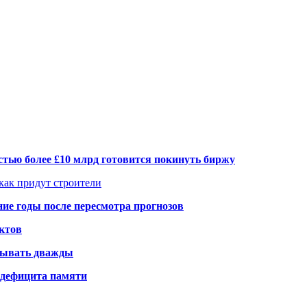
тью более £10 млрд готовится покинуть биржу
 как придут строители
ие годы после пересмотра прогнозов
ктов
елывать дважды
а дефицита памяти