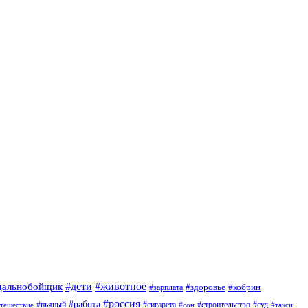
#дети
#животное
дальнобойщик
#здоровье
#кобрин
#зарплата
#россия
#работа
#пьяный
#сигарета
#суд
тешествие
#строительство
#такси
#сон