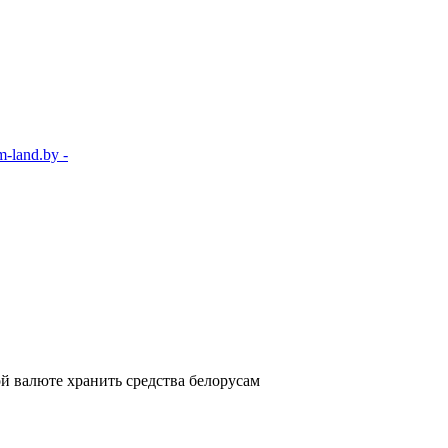
-land.by -
ой валюте хранить средства белорусам