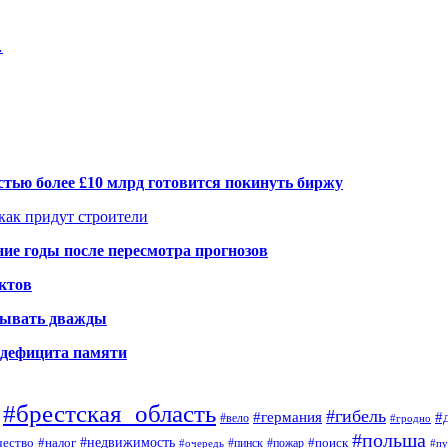
…
тью более £10 млрд готовится покинуть биржу
 как придут строители
ие годы после пересмотра прогнозов
ктов
елывать дважды
а дефицита памяти
#брестская_область
#гибель
#германия
#
#вело
#гродно
#польша
#недвижимость
#поиск
ество
#налог
#пинск
#очередь
#пожар
#пу