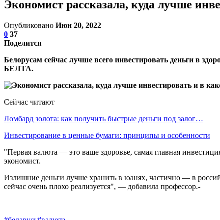
Экономист рассказала, куда лучше инве
Опубликовано
Июн 20, 2022
0
37
Поделится
Белорусам сейчас лучше всего инвестировать деньги в здо
БЕЛТА.
Сейчас читают
Ломбард золота: как получить быстрые деньги под залог…
Инвестирование в ценные бумаги: принципы и особенности
"Первая валюта — это ваше здоровье, самая главная инвестиция
экономист.
Излишние деньги лучше хранить в юанях, частично — в россий
сейчас очень плохо реализуется", — добавила профессор.-
#беларусь
#валюта