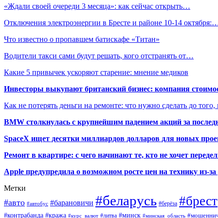
«Ждали своей очереди 3 месяца»: как сейчас открыть…
Отключения электроэнергии в Бресте и районе 10-14 октября:
Что известно о пропавшем батискафе «Титан»
Водители такси сами будут решать, кого отстранять от…
Какие 5 привычек ускоряют старение: мнение медиков
Инвесторы выкупают британский бизнес: компания стоимос
Как не потерять деньги на ремонте: что нужно сделать до того,
BMW столкнулась с крупнейшим падением акций за последн
SpaceX ищет десятки миллиардов долларов для новых прое
Ремонт в квартире: с чего начинают те, кто не хочет перед
Apple предупредила о возможном росте цен на технику из-з
Метки
#беларусь
#брест
#авто
#барановичи
#автобус
#берёза
#кража
#минск
#контрабанда
#мошеннич
#курс_валют
#литва
#минская_область