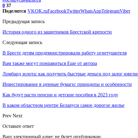
0
37
Поделится
VK
OK.ru
Facebook
Twitter
WhatsApp
Telegram
Viber
Предыдущая запись
История одного из защитников Брестской крепости
Следующая запись
В Бресте детям продемонстрировали работу огнетушителя
Вам также могут понравиться
Еще от автора
Ломбард золота: как получить быстрые деньги под залог ювел
Инвестирование в ценные бумаги: принципы и особенности
Как будут расти пенсии и детские пособия в 2023 году
В каком областном центре Беларуси самое дорогое жилье
Prev
Next
Оставьте ответ
Ваш электронный адрес не будет опубликован.