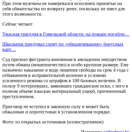
При этом мужчина не намеревался исполнять принятые на
себя обязательства по возврату денег, поскольку не имел для
этого возможности.
Сейчас читают
Ужасная трагедия в Гомельской области: на пожаре погибли…
Школьник придумал схему по «обналичиванию» бонусных
карт…
Суд признал фигуранта виновным в завладении имуществом
путем обмана (мошенничество) в особо крупном размере. Ему
назначено наказание в виде лишения свободы на срок 4 года с
отбыванием в исправительной колонии в условиях
усиленного режима со штрафом в 100 базовых величин. В
пользу 9 потерпевших, заявивших гражданские иски, с него в
полном объеме взыскан материальный ущерб, причиненный
преступлением.
Приговор не вступил в законную силу и может быть
обжалован и опротестован в установленном порядке.
Фото: из открытых источников (иллюстративное)
Источник:
onlinebrest.by