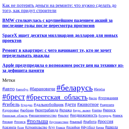
Как не потерять деньги на ремонте: что нужно сделать до
того, как придут строители
BMW столкнулась с крупнейшим падением акций за
последние годы после пересмотра прогнозов
SpaceX ищет десятки миллиардов долларов для новых
проектов
Ремонт в квартире: с чего начинают те, кто не хочет
переделывать дважды
Apple предупредила о возможном росте цен на технику из-
за дефицита памяти
Метки
#беларусь
#авто
#барановичи
#автобус
#берёза
#брест
#брестская_область
#германия
#вело
#гибель
#дети
#животное
#дальнобойщик
#гродно
#зарплата
#кража
#минск
#здоровье
#контрабанда
#кобрин
#курс_валют
#литва
#недвижимость
#мошенничество
#налог
#пинск
#минская_область
#очередь
#польша
#россия
#работа
#поиск
#пьяный
#пожар
#путешествие
#футбол
#школа
#сигарета
#суд
#телефон
#строительство
#такси
#цена
#сон