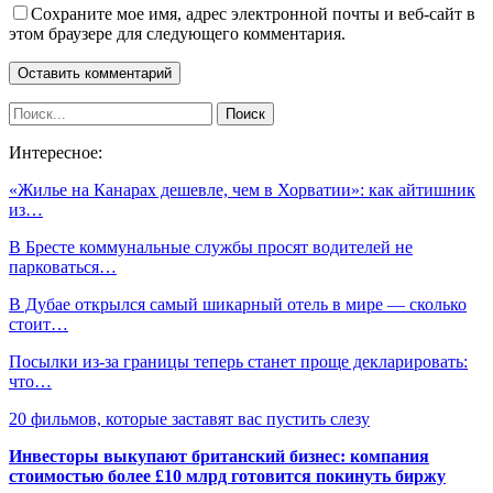
Сохраните мое имя, адрес электронной почты и веб-сайт в
этом браузере для следующего комментария.
Интересное:
«Жилье на Канарах дешевле, чем в Хорватии»: как айтишник
из…
В Бресте коммунальные службы просят водителей не
парковаться…
В Дубае открылся самый шикарный отель в мире — сколько
стоит…
Посылки из-за границы теперь станет проще декларировать:
что…
20 фильмов, которые заставят вас пустить слезу
Инвесторы выкупают британский бизнес: компания
стоимостью более £10 млрд готовится покинуть биржу