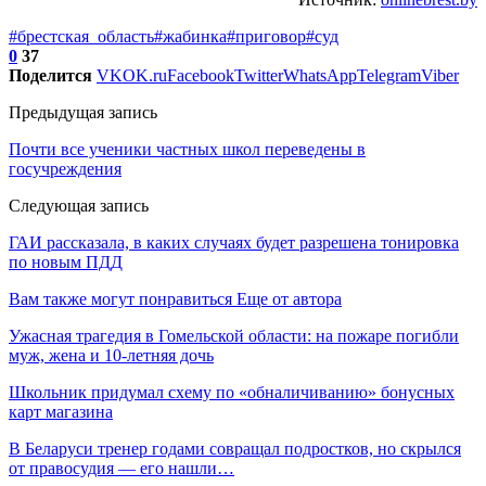
#брестская_область
#жабинка
#приговор
#суд
0
37
Поделится
VK
OK.ru
Facebook
Twitter
WhatsApp
Telegram
Viber
Предыдущая запись
Почти все ученики частных школ переведены в
госучреждения
Следующая запись
ГАИ рассказала, в каких случаях будет разрешена тонировка
по новым ПДД
Вам также могут понравиться
Еще от автора
Ужасная трагедия в Гомельской области: на пожаре погибли
муж, жена и 10-летняя дочь
Школьник придумал схему по «обналичиванию» бонусных
карт магазина
В Беларуси тренер годами совращал подростков, но скрылся
от правосудия — его нашли…