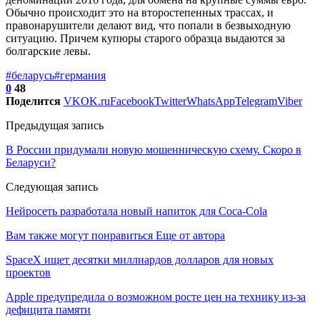
Обычно происходит это на второстепенных трассах, и
правонарушители делают вид, что попали в безвыходную
ситуацию. Причем купюры старого образца выдаются за
болгарские левы.
#беларусь
#германия
0
48
Поделится
VK
OK.ru
Facebook
Twitter
WhatsApp
Telegram
Viber
Предыдущая запись
В России придумали новую мошенническую схему. Скоро в
Беларуси?
Следующая запись
Нейросеть разработала новый напиток для Coca-Cola
Вам также могут понравиться
Еще от автора
SpaceX ищет десятки миллиардов долларов для новых
проектов
Apple предупредила о возможном росте цен на технику из-за
дефицита памяти